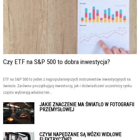
Czy ETF na S&P 500 to dobra inwestycja?
ETF na S&P 500 to jeden z najpopularniejszych instrumentów inwestycyjnych na
świecie. Zarówno początkujący inwestorzy, jak i doświadczeni uczestnicy rynku
często wybierają właśnie ten...
JAKIE ZNACZENIE MA ŚWIATŁO W FOTOGRAFII
PRZEMYSŁOWEJ
CZYM NAPĘDZANE SĄ WÓZKI WIDŁOWE
ELEKTRYCZNE?