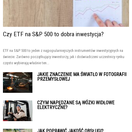
Czy ETF na S&P 500 to dobra inwestycja?
ETF na S&P 500 to jeden z najpopularniejszych instrumentów inwestycyjnych na
świecie. Zarówno początkujący inwestorzy, jak i doświadczeni uczestnicy rynku
często wybierają właśnie ten...
JAKIE ZNACZENIE MA ŚWIATŁO W FOTOGRAFII
PRZEMYSŁOWEJ
CZYM NAPĘDZANE SĄ WÓZKI WIDŁOWE
ELEKTRYCZNE?
JAK POPRAWIĆ JAKOŚĆ OBSŁUGI?