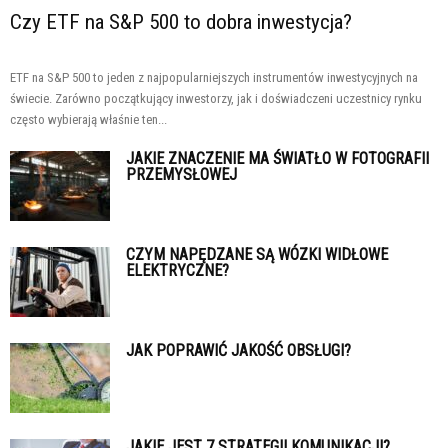
Czy ETF na S&P 500 to dobra inwestycja?
ETF na S&P 500 to jeden z najpopularniejszych instrumentów inwestycyjnych na
świecie. Zarówno początkujący inwestorzy, jak i doświadczeni uczestnicy rynku
często wybierają właśnie ten...
JAKIE ZNACZENIE MA ŚWIATŁO W FOTOGRAFII
PRZEMYSŁOWEJ
CZYM NAPĘDZANE SĄ WÓZKI WIDŁOWE
ELEKTRYCZNE?
JAK POPRAWIĆ JAKOŚĆ OBSŁUGI?
JAKIE JEST 7 STRATEGII KOMUNIKACJI?