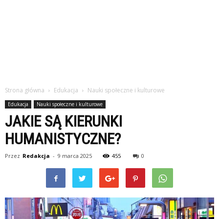
Strona główna
Edukacja
Nauki społeczne i kulturowe
Edukacja
Nauki społeczne i kulturowe
JAKIE SĄ KIERUNKI
HUMANISTYCZNE?
Przez
Redakcja
-
9 marca 2025
455
0