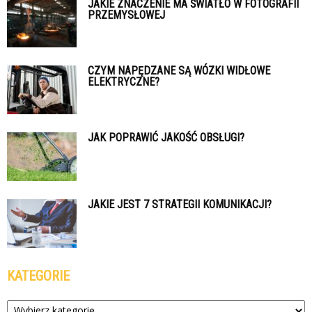
JAKIE ZNACZENIE MA ŚWIATŁO W FOTOGRAFII
PRZEMYSŁOWEJ
CZYM NAPĘDZANE SĄ WÓZKI WIDŁOWE
ELEKTRYCZNE?
JAK POPRAWIĆ JAKOŚĆ OBSŁUGI?
JAKIE JEST 7 STRATEGII KOMUNIKACJI?
KATEGORIE
Kategorie