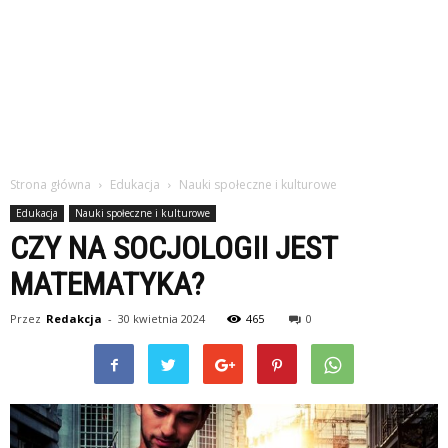
Strona główna
Edukacja
Nauki społeczne i kulturowe
Edukacja
Nauki społeczne i kulturowe
CZY NA SOCJOLOGII JEST
MATEMATYKA?
Przez
Redakcja
-
30 kwietnia 2024
465
0